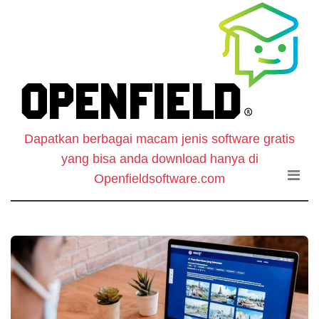
O
Skip
to
F
the
content
S
-
Dapatkan berbagai macam jenis software gratis
W
yang bisa anda download hanya di
D
Openfieldsoftware.com
S
G