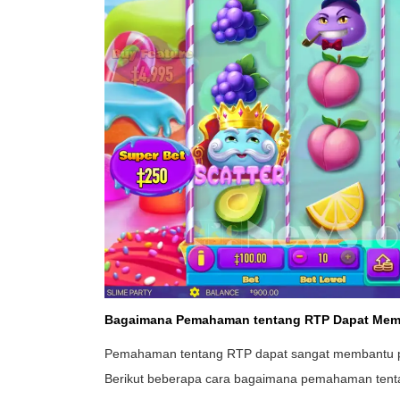
Bagaimana Pemahaman tentang RTP Dapat Mem
Pemahaman tentang RTP dapat sangat membantu pem
Berikut beberapa cara bagaimana pemahaman ten