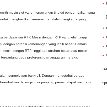
ilih mesin slot yang menawarkan tingkat pengembalian yang
aik untuk menghasilkan kemenangan dalam jangka panjang.
a berdasarkan RTP. Mesin dengan RTP yang lebih tinggi
api dengan potensi kemenangan yang lebih besar. Pemain
mesin dengan RTP tinggi dan taruhan besar atau mesin
 tergantung pada preferensi dan anggaran mereka.
GA
lam pengelolaan bankroll. Dengan mengetahui berapa
dikembalikan dalam jangka panjang, pemain dapat mengatur
ti