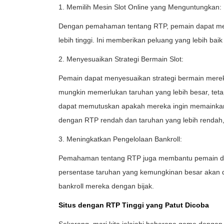
1. Memilih Mesin Slot Online yang Menguntungkan:
Dengan pemahaman tentang RTP, pemain dapat mem
lebih tinggi. Ini memberikan peluang yang lebih b
2. Menyesuaikan Strategi Bermain Slot:
Pemain dapat menyesuaikan strategi bermain merek
mungkin memerlukan taruhan yang lebih besar, tet
dapat memutuskan apakah mereka ingin memainkan 
dengan RTP rendah dan taruhan yang lebih rendah,
3. Meningkatkan Pengelolaan Bankroll:
Pemahaman tentang RTP juga membantu pemain da
persentase taruhan yang kemungkinan besar akan 
bankroll mereka dengan bijak.
Situs dengan RTP Tinggi yang Patut Dicoba