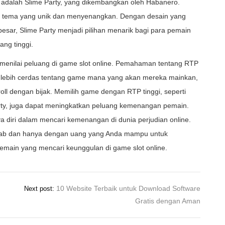
adalah Slime Party, yang dikembangkan oleh Habanero.
n tema yang unik dan menyenangkan. Dengan desain yang
sar, Slime Party menjadi pilihan menarik bagi para pemain
ng tinggi.
m menilai peluang di game slot online. Pemahaman tentang RTP
ebih cerdas tentang game mana yang akan mereka mainkan,
ll dengan bijak. Memilih game dengan RTP tinggi, seperti
arty, juga dapat meningkatkan peluang kemenangan pemain.
a diri dalam mencari kemenangan di dunia perjudian online.
awab dan hanya dengan uang yang Anda mampu untuk
pemain yang mencari keunggulan di game slot online.
10 Website Terbaik untuk Download Software
Next post:
Gratis dengan Aman