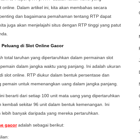
nline. Dalam artikel ini, kita akan membahas secara
u penting dan bagaimana pemahaman tentang RTP dapat
ta juga akan menjelajahi situs dengan RTP tinggi yang patut
nda.
 Peluang di Slot Online Gacor
ah total taruhan yang dipertaruhkan dalam permainan slot
 pemain dalam jangka waktu yang panjang. Ini adalah ukuran
di slot online. RTP diukur dalam bentuk persentase dan
ang pemain untuk memenangkan uang dalam jangka panjang.
ini berarti dari setiap 100 unit mata uang yang dipertaruhkan
kembali sekitar 96 unit dalam bentuk kemenangan. Ini
lebih banyak daripada yang mereka pertaruhkan.
ne gacor
adalah sebagai berikut:
lian: