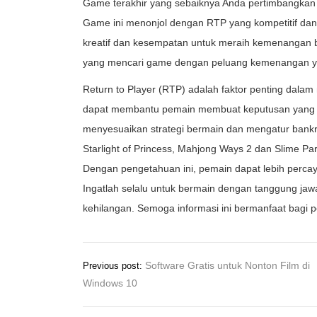
Game terakhir yang sebaiknya Anda pertimbangkan 
Game ini menonjol dengan RTP yang kompetitif da
kreatif dan kesempatan untuk meraih kemenangan be
yang mencari game dengan peluang kemenangan ya
Return to Player (RTP) adalah faktor penting dala
dapat membantu pemain membuat keputusan yang l
menyesuaikan strategi bermain dan mengatur bankro
Starlight of Princess, Mahjong Ways 2 dan Slime P
Dengan pengetahuan ini, pemain dapat lebih percay
Ingatlah selalu untuk bermain dengan tanggung j
kehilangan. Semoga informasi ini bermanfaat bagi 
Post
Software Gratis untuk Nonton Film di
Previous post:
navigation
Windows 10