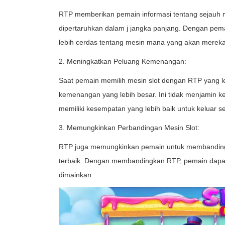
RTP memberikan pemain informasi tentang sejauh
dipertaruhkan dalam j jangka panjang. Dengan pe
lebih cerdas tentang mesin mana yang akan merek
2. Meningkatkan Peluang Kemenangan:
Saat pemain memilih mesin slot dengan RTP yang le
kemenangan yang lebih besar. Ini tidak menjamin k
memiliki kesempatan yang lebih baik untuk keluar 
3. Memungkinkan Perbandingan Mesin Slot:
RTP juga memungkinkan pemain untuk membandingk
terbaik. Dengan membandingkan RTP, pemain dapat
dimainkan.