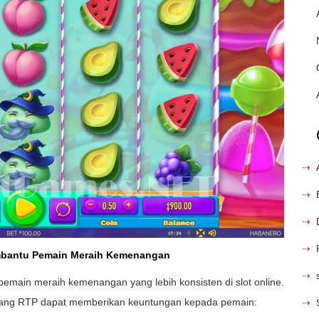
bantu Pemain Meraih Kemenangan
ain meraih kemenangan yang lebih konsisten di slot online.
tang RTP dapat memberikan keuntungan kepada pemain: