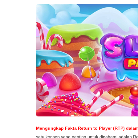
Mengungkap Fakta Return to Player (RTP) dalam
satu konsep yang penting untuk dipahami adalah Ret