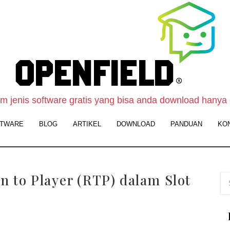
O
F
S
-
 jenis software gratis yang bisa anda download hanya 
W
TWARE
BLOG
ARTIKEL
DOWNLOAD
PANDUAN
KO
D
S
G
 to Player (RTP) dalam Slot