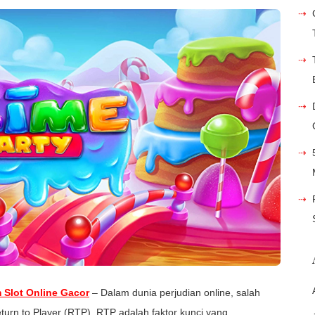
 Slot Online Gacor
– Dalam dunia perjudian online, salah
urn to Player (RTP). RTP adalah faktor kunci yang