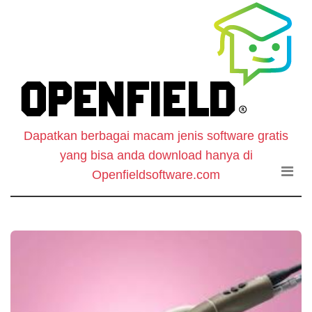
O
Skip
to
F
the
content
S
-
Dapatkan berbagai macam jenis software gratis
W
yang bisa anda download hanya di
D
Openfieldsoftware.com
S
G