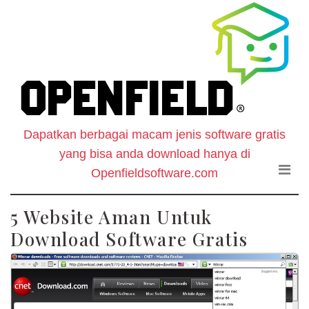
O
Skip
to
F
the
content
S
-
Dapatkan berbagai macam jenis software gratis
W
yang bisa anda download hanya di
D
Openfieldsoftware.com
S
5 Website Aman Untuk
Download Software Gratis
G