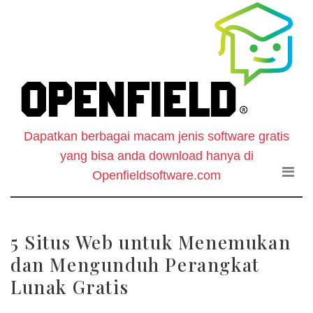
O
Skip
to
F
the
content
S
-
Dapatkan berbagai macam jenis software gratis
W
yang bisa anda download hanya di
D
Openfieldsoftware.com
S
5 Situs Web untuk Menemukan
G
dan Mengunduh Perangkat
Lunak Gratis