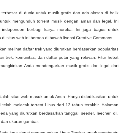
terbesar di dunia untuk musik gratis dan ada alasan di balik
 untuk mengunduh torrent musik dengan aman dan legal. Ini
 independen berbagi karya mereka. Ini juga bagus untuk
 di situs web ini berada di bawah lisensi Creative Commons.
kan melihat daftar trek yang diurutkan berdasarkan popularitas
i trek, komunitas, dan daftar putar yang relevan. Fitur hebat
emungkinkan Anda mendengarkan musik gratis dan legal dari
adalah situs web masuk untuk Anda. Hanya didedikasikan untuk
ni telah melacak torrent Linux dari 12 tahun terakhir. Halaman
eda yang diurutkan berdasarkan tanggal, seeder, leecher, dll.
, dan ukuran gambar.
 Anda juga dapat menggunakan Linux Tracker untuk membantu