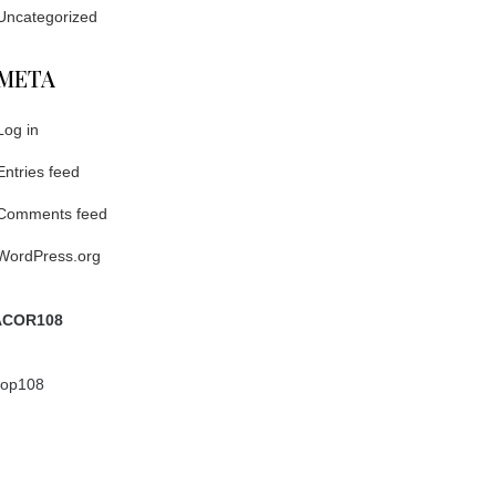
Uncategorized
META
Log in
Entries feed
Comments feed
WordPress.org
COR108
ptop108