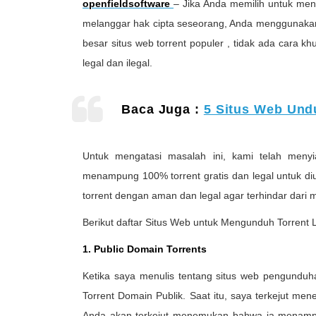
openfieldsoftware
– Jika Anda memilih untuk meng
melanggar hak cipta seseorang, Anda menggunakan 
besar situs web torrent populer , tidak ada cara
legal dan ilegal.
Baca Juga :
5 Situs Web Und
Untuk mengatasi masalah ini, kami telah meny
menampung 100% torrent gratis dan legal untuk d
torrent dengan aman dan legal agar terhindar dari 
Berikut daftar Situs Web untuk Mengunduh Torrent 
1. Public Domain Torrents
Ketika saya menulis tentang situs web pengunduh
Torrent Domain Publik. Saat itu, saya terkejut m
Anda akan terkejut menemukan bahwa ia menampun