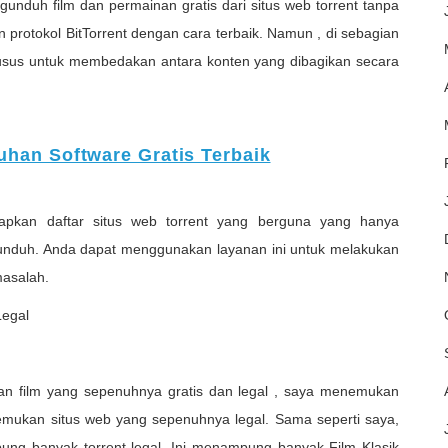
unduh film dan permainan gratis dari situs web torrent tanpa
protokol BitTorrent dengan cara terbaik. Namun , di sebagian
 khusus untuk membedakan antara konten yang dibagikan secara
uhan Software Gratis Terbaik
iapkan daftar situs web torrent yang berguna yang hanya
iunduh. Anda dapat menggunakan layanan ini untuk melakukan
masalah.
Legal
an film yang sepenuhnya gratis dan legal , saya menemukan
enemukan situs web yang sepenuhnya legal. Sama seperti saya,
g banyak torrent legal. Ini menampung banyak Film Klasik