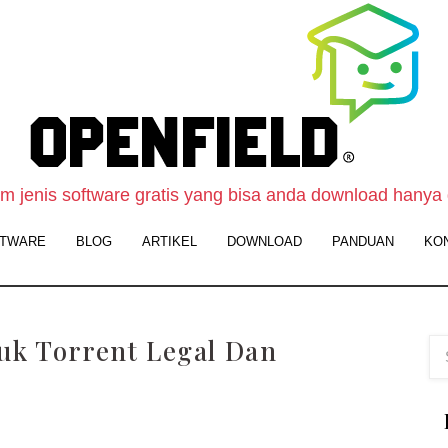
O
F
S
-
 jenis software gratis yang bisa anda download hanya 
W
TWARE
BLOG
ARTIKEL
DOWNLOAD
PANDUAN
KO
D
S
G
tuk Torrent Legal Dan