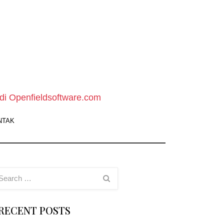
pen
ield
oftware
di Openfieldsoftware.com
ebsite
NTAK
owload
oftware
ratis
RECENT POSTS