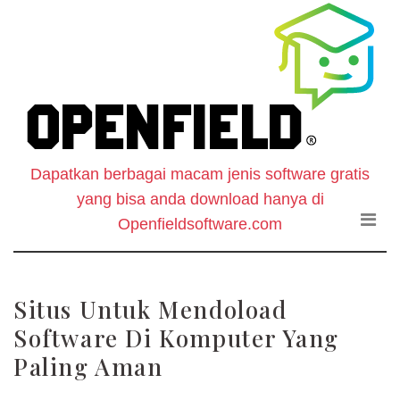
O
Skip
to
F
the
content
S
-
Dapatkan berbagai macam jenis software gratis
W
yang bisa anda download hanya di
D
Openfieldsoftware.com
S
Situs Untuk Mendoload
G
Software Di Komputer Yang
Paling Aman